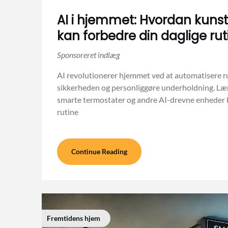
AI i hjemmet: Hvordan kunsti
kan forbedre din daglige rut
AI revolutionerer hjemmet ved at automatisere ru
sikkerheden og personliggøre underholdning. Lær
smarte termostater og andre AI-drevne enheder k
rutine
Continue Reading
Fremtidens hjem