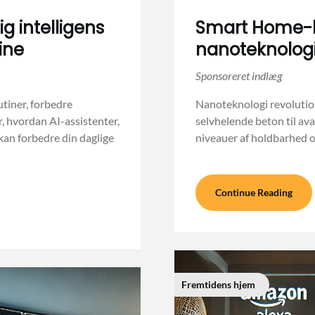
g intelligens
Smart Home-b
ine
nanoteknologi
tiner, forbedre
Nanoteknologi revolution
, hvordan AI-assistenter,
selvhelende beton til ava
an forbedre din daglige
niveauer af holdbarhed o
Continue Reading
Fremtidens hjem