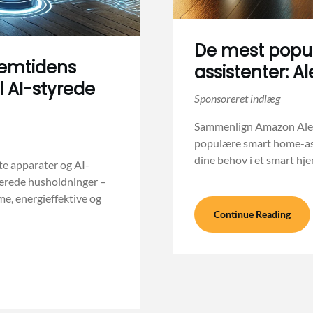
De mest popu
remtidens
assistenter: Al
l AI-styrede
Sammenlign Amazon Alexa
populære smart home-assi
dine behov i et smart hje
e apparater og AI-
iserede husholdninger –
e, energieffektive og
Continue Reading